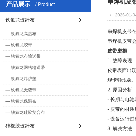
串焊机皮
产品展示
Product
2026-01-0
铁氟龙玻纤布
串焊机皮带
铁氟龙高温布
串焊机皮带
铁氟龙胶带
皮带磨损
铁氟龙布输送带
1. 故障表现
铁氟龙网格输送带
皮带表面出
铁氟龙烤炉垫
现卡顿现象
2. 原因分析
铁氟龙无缝带
- 长期与电
铁氟龙保温布
- 皮带的材
铁氟龙硅胶复合布
- 设备运行
硅橡胶玻纤布
3. 解决方法