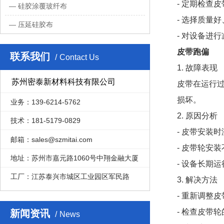
- 定期检查
硅胶涂覆玻纤布
- 选择质量
压延硅胶布
- 对设备进
皮带跑偏
联系我们
Contact Us
1. 故障表现
苏州密泰新材料科技有限公司
皮带在运行
损坏。
业务：139-6214-5762
2. 原因分析
技术：181-5179-0829
- 皮带安装
邮箱：sales@szmitai.com
- 皮带轮安
地址：苏州市嘉元路1060号中翔金融大厦
- 设备长期
工厂：江苏泰兴市城区工业园区军民路
3. 解决方法
- 重新调整
- 检查皮带
新闻资讯
News