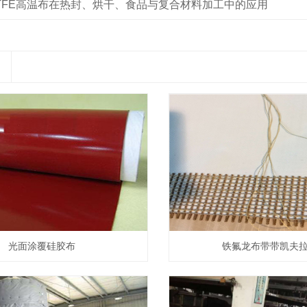
TFE高温布在热封、烘干、食品与复合材料加工中的应用
光面涂覆硅胶布
铁氟龙布带带凯夫