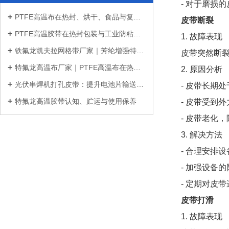
- 对于磨损
PTFE高温布在热封、烘干、食品与复合材...
皮带断裂
PTFE高温胶带在热封包装与工业防粘中的...
1. 故障表现
铁氟龙凯夫拉网格带厂家｜芳纶增强特氟...
皮带突然断
特氟龙高温布厂家｜PTFE高温布在热封、...
2. 原因分析
光伏串焊机打孔皮带：提升电池片输送稳...
- 皮带长期
特氟龙高温胶带认知、贮运与使用保养
- 皮带受到
- 皮带老化
3. 解决方法
- 合理安排
- 加强设备
- 定期对皮
皮带打滑
1. 故障表现