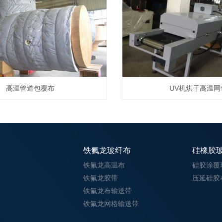
高温管道包覆布
UV机烘干高温网
铁氟龙玻纤布
硅橡胶
铁氟龙高温布
硅胶涂覆
铁氟龙胶带
压延硅胶
铁氟龙布输送带
铁氟龙网格输送带