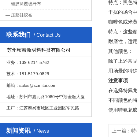
特点：黑色
硅胶涂覆玻纤布
干扰的场合
压延硅胶布
咖啡色或米
特点：这些
联系我们
Contact Us
耐磨性，适
苏州密泰新材料科技有限公司
其他颜色：
除了上述常
业务：139-6214-5762
用场景的特
技术：181-5179-0829
注意事项
邮箱：sales@szmitai.com
在选择特氟
地址：苏州市嘉元路1060号中翔金融大厦
不同颜色的
工厂：江苏泰兴市城区工业园区军民路
使用特氟龙
新闻资讯
上一篇：特
News