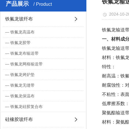
铁氟龙输
产品展示
Product
2024-10-2
铁氟龙玻纤布
铁氟龙输送
铁氟龙高温布
一、材料成
铁氟龙胶带
铁氟龙输送
铁氟龙布输送带
材料：铁氟龙
铁氟龙网格输送带
特性：
铁氟龙烤炉垫
耐高温：铁氟
耐腐蚀性：
铁氟龙无缝带
不粘性：表
铁氟龙保温布
低摩擦系数
铁氟龙硅胶复合布
聚氨酯输送
硅橡胶玻纤布
材料：聚氨