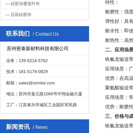
特性：
硅胶涂覆玻纤布
耐磨性：强
压延硅胶布
弹性好：具
耐水性：即
联系我们
Contact Us
耐热性：虽
苏州密泰新材料科技有限公司
二、应用场
铁氟龙输送
业务：139-6214-5762
应用场景：
技术：181-5179-0829
优势：在高
邮箱：sales@szmitai.com
聚氨酯输送
地址：苏州市嘉元路1060号中翔金融大厦
应用场景：
工厂：江苏泰兴市城区工业园区军民路
优势：耐磨
三、价格与
铁氟龙输送
新闻资讯
News