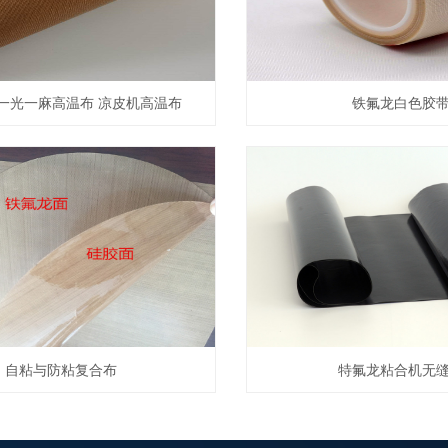
m 一光一麻高温布 凉皮机高温布
铁氟龙白色胶
自粘与防粘复合布
特氟龙粘合机无