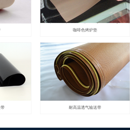
带
咖啡色烤炉垫
缝带
耐高温透气输送带