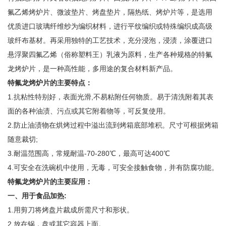
氟乙烯烤炉片、微波垫片、烤盘垫片，隔热纸、烤炉片等，是选用
优质进口玻璃纤维纱为编织材料，进行平纹编织或特殊编织成高级
玻纤布基材。再采用独特的工艺技术，充分浸泡，浸渍，涂覆进口
悬浮聚四氟乙烯（俗称塑料王）乳液为原料，生产各种规格的特氟
龙烤炉片，是一种高性能，多用途的复合材料新产品。
特氟龙烤炉片的主要特点：
1.抗粘性特别好，表面光滑,不易粘附任何物质。易于清洗附着其表
面的各种油渍、污点或其它附着物等，可反复使用。
2.防止油渍物在烘烤过程中溢出流到烤箱底部堆积。尺寸可根据烤箱
随意裁切;
3.耐温范围高，常规耐温-70-280℃，最高可达400℃
4.可安全在洗碗机中使用，无毒，可安全接触食物，并有防腐功能。
特氟龙烤炉片的主要应用：
一、用于食品加热:
1.用剪刀将烤盘片裁成所需尺寸和形状。
2.放在锅，盘或其它容器上面。