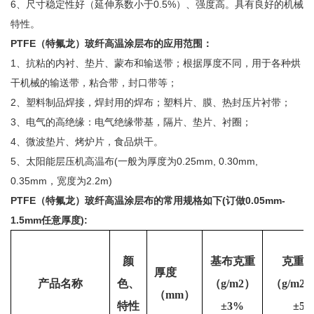
6、尺寸稳定性好（延伸系数小于0.5%）、强度高。具有良好的机械
特性。
PTFE（特氟龙）玻纤高温涂层布的应用范围：
1、抗粘的内衬、垫片、蒙布和输送带；根据厚度不同，用于各种烘
干机械的输送带，粘合带，封口带等；
2、塑料制品焊接，焊封用的焊布；塑料片、膜、热封压片衬带；
3、电气的高绝缘：电气绝缘带基，隔片、垫片、衬圈；
4、微波垫片、烤炉片，食品烘干。
5、太阳能层压机高温布(一般为厚度为0.25mm, 0.30mm,
0.35mm，宽度为2.2m)
PTFE（特氟龙）玻纤高温涂层布的常用规格如下
(订做0.05mm-
1.5mm任意厚度)
:
颜
基布克重
克重
厚度
产品名称
色、
（g/m
2
）
（g/m
2
（mm）
特性
±3%
±5