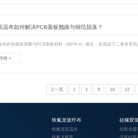
高温布如何解决PCB基板翘曲与铜箔脱落？
温布的热膨胀系数与PCB基板材料（如FR-4）接近，在高温下二者形变
详情 +
上一页
1
2
9
10
12
铁氟龙玻纤布
硅橡胶
铁氟龙高温布
硅胶涂覆
铁氟龙胶带
压延硅胶