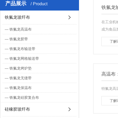
产品展示
Product
铁氟龙
铁氟龙玻纤布
在工业机
铁氟龙高温布
成为食品
铁氟龙胶带
了解
铁氟龙布输送带
铁氟龙网格输送带
铁氟龙烤炉垫
高温布
铁氟龙无缝带
铁氟龙保温布
特氟龙高
铁氟龙硅胶复合布
了解
硅橡胶玻纤布