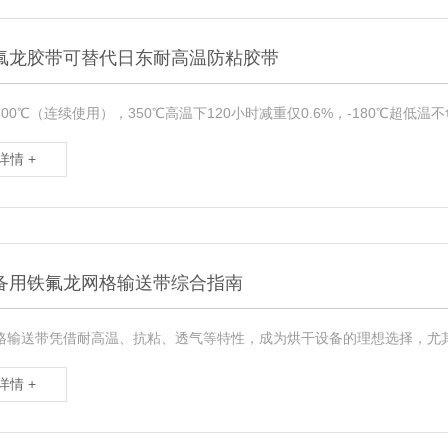
氟龙胶带可替代日东耐高温防粘胶带
至300℃（连续使用），350℃高温下120小时减重仅0.6%，-180℃超低
详情 +
备用铁氟龙网格输送带综合指南
格输送带凭借耐高温、抗粘、透气等特性，成为烘干设备的理想选择，尤
详情 +