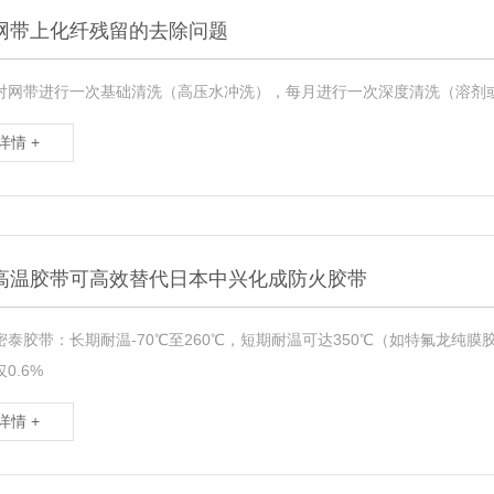
网带上化纤残留的去除问题
对网带进行一次基础清洗（高压水冲洗），每月进行一次深度清洗（溶剂
详情 +
高温胶带可高效替代日本中兴化成防火胶带
泰胶带：长期耐温-70℃至260℃，短期耐温可达350℃（如特氟龙纯膜胶
0.6%
详情 +