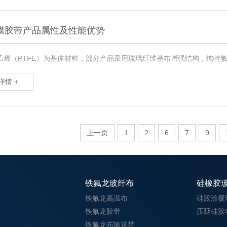
膜胶带产品属性及性能优势
乙烯（PTFE）为基体材料，部分产品采用玻璃纤维基布增强结构，纯特氟
详情 +
上一页
1
2
6
7
9
铁氟龙玻纤布
硅橡胶
铁氟龙高温布
硅胶涂覆
铁氟龙胶带
压延硅胶
铁氟龙布输送带