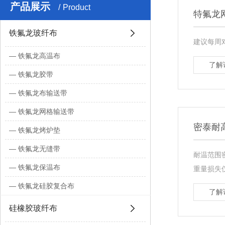
产品展示
Product
特氟龙
铁氟龙玻纤布
建议每周
铁氟龙高温布
了解
铁氟龙胶带
铁氟龙布输送带
铁氟龙网格输送带
密泰耐
铁氟龙烤炉垫
铁氟龙无缝带
耐温范围密
铁氟龙保温布
重量损失仅
铁氟龙硅胶复合布
了解
硅橡胶玻纤布