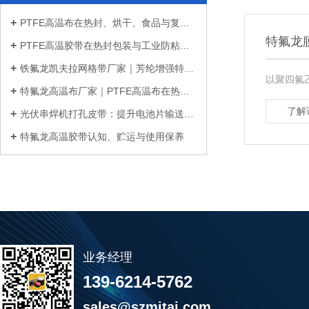
PTFE高温布在热封、烘干、食品与复合材...
特氟龙
PTFE高温胶带在热封包装与工业防粘中的...
铁氟龙凯夫拉网格带厂家｜芳纶增强特氟...
以聚四氟
特氟龙高温布厂家｜PTFE高温布在热封、...
了解
光伏串焊机打孔皮带：提升电池片输送稳...
特氟龙高温胶带认知、贮运与使用保养
业务经理
139-6214-5762
sales@szmitai.com